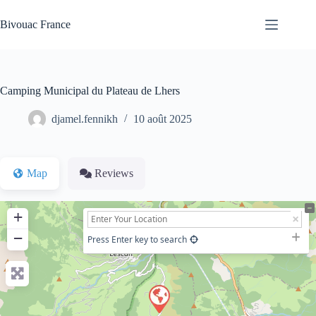
Passer
au
Bivouac France
contenu
Camping Municipal du Plateau de Lhers
djamel.fennikh
10 août 2025
Map
Reviews
+
−
Press Enter key to search