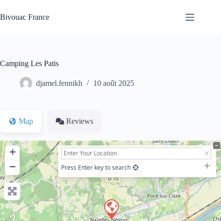
Passer
au
Bivouac France
contenu
Camping Les Patis
djamel.fennikh
10 août 2025
Map
Reviews
+
−
Press Enter key to search