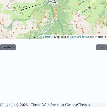
Leaflet
| Map data ©
OpenStreetMap
contributors
Previous
Next
Copyright © 2026 - Thème WordPress par
CreativeThemes
.