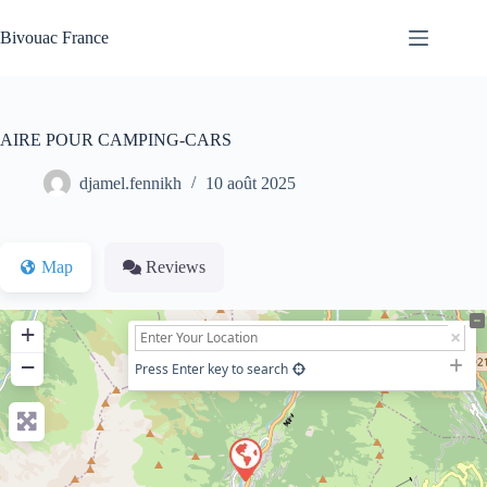
Passer
au
Bivouac France
contenu
AIRE POUR CAMPING-CARS
djamel.fennikh
10 août 2025
Map
Reviews
+
−
Press Enter key to search