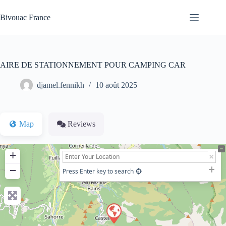
Passer
au
Bivouac France
contenu
AIRE DE STATIONNEMENT POUR CAMPING CAR
djamel.fennikh
10 août 2025
Map
Reviews
+
−
Press Enter key to search