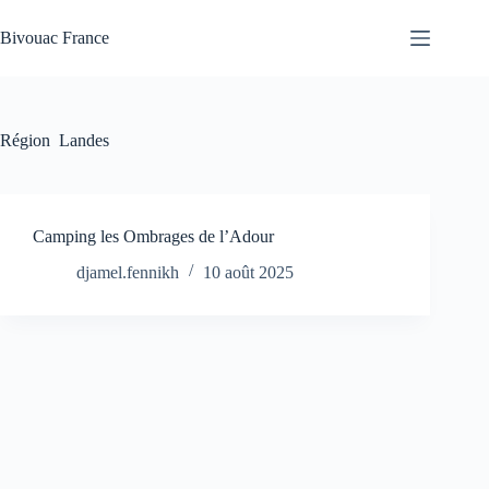
Passer
au
Bivouac France
contenu
Région
Landes
Camping les Ombrages de l’Adour
djamel.fennikh
10 août 2025