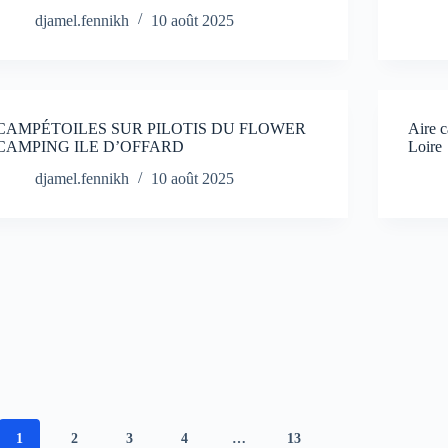
djamel.fennikh
10 août 2025
CAMPÉTOILES SUR PILOTIS DU FLOWER
Aire 
CAMPING ILE D’OFFARD
Loire
djamel.fennikh
10 août 2025
1
2
3
4
…
13