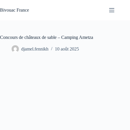
Passer
au
Bivouac France
contenu
Concours de châteaux de sable – Camping Ametza
djamel.fennikh
10 août 2025