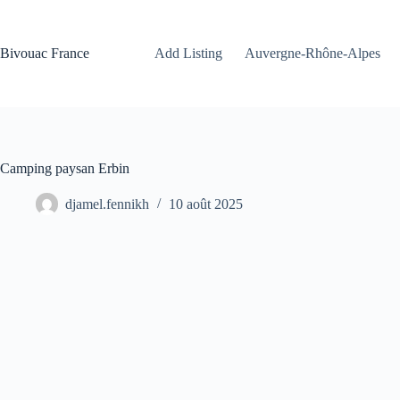
Passer
au
contenu
Bivouac France
Add Listing
Auvergne-Rhône-Alpes
Camping paysan Erbin
djamel.fennikh
10 août 2025