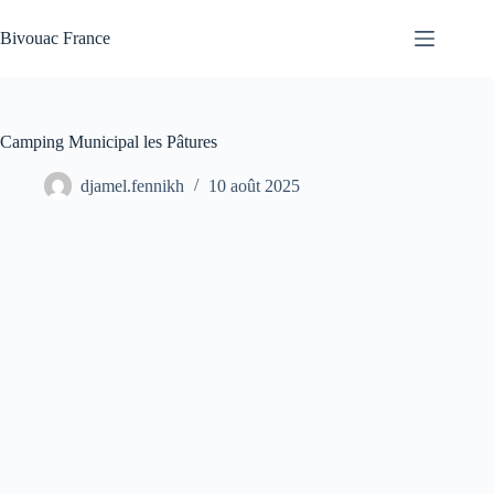
Passer
au
Bivouac France
contenu
Camping Municipal les Pâtures
djamel.fennikh
10 août 2025