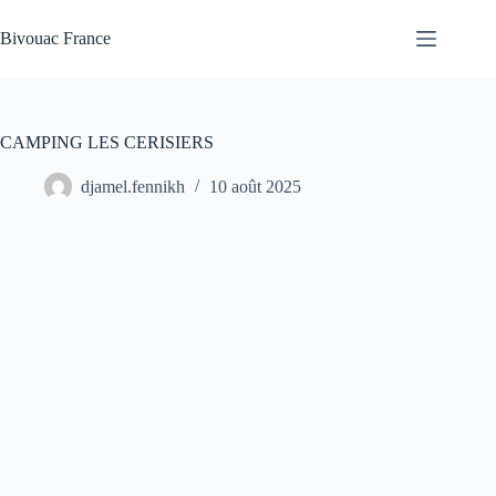
Passer
au
Bivouac France
contenu
CAMPING LES CERISIERS
djamel.fennikh
10 août 2025