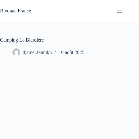
Passer
au
Bivouac France
contenu
Camping La Blardière
djamel.fennikh
10 août 2025