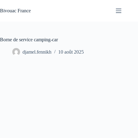
Passer
au
Bivouac France
contenu
Borne de service camping-car
djamel.fennikh
10 août 2025