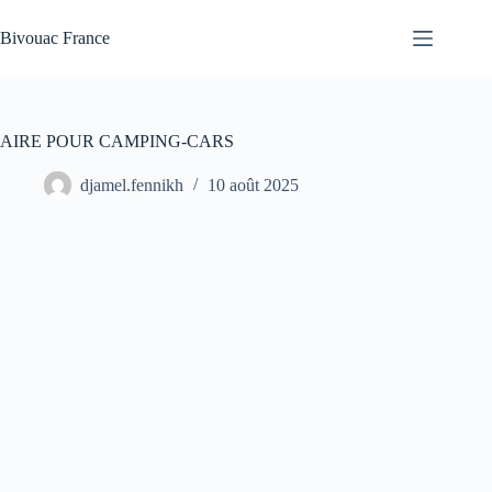
Passer
au
Bivouac France
contenu
AIRE POUR CAMPING-CARS
djamel.fennikh
10 août 2025