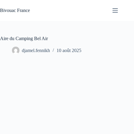
Passer
au
Bivouac France
contenu
Aire du Camping Bel Air
djamel.fennikh
10 août 2025